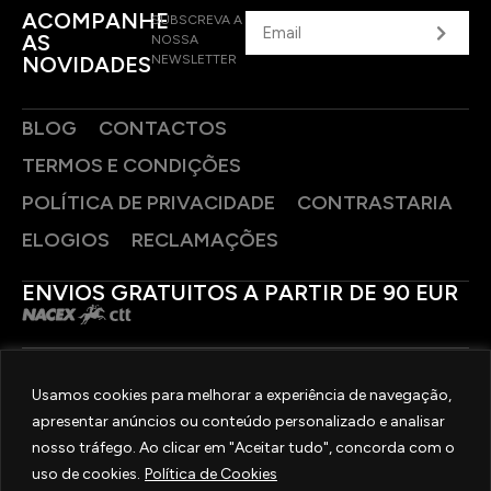
ACOMPANHE
SUBSCREVA A
AS
NOSSA
NOVIDADES
NEWSLETTER
BLOG
CONTACTOS
TERMOS E CONDIÇÕES
POLÍTICA DE PRIVACIDADE
CONTRASTARIA
ELOGIOS
RECLAMAÇÕES
ENVIOS GRATUITOS A PARTIR DE 90 EUR
PAGAMENTOS SEGUROS
Usamos cookies para melhorar a experiência de navegação,
apresentar anúncios ou conteúdo personalizado e analisar
SIGA-NOS
nosso tráfego. Ao clicar em "Aceitar tudo", concorda com o
uso de cookies.
Política de Cookies
2025 © OURIVESARIA FRADIZELA