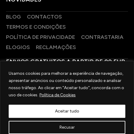
BLOG
CONTACTOS
TERMOS E CONDIÇÕES
POLÍTICA DE PRIVACIDADE
CONTRASTARIA
ELOGIOS
RECLAMAÇÕES
ENVIOS GRATUITOS A PARTIR DE 90 EUR
Usamos cookies para melhorar a experiência de navegação,
PAGAMENTOS SEGUROS
apresentar anúncios ou conteúdo personalizado e analisar
nosso tráfego. Ao clicar em "Aceitar tudo", concorda com o
uso de cookies.
Política de Cookies
SIGA-NOS
Aceitar tudo
2025 © OURIVESARIA FRADIZELA
TODOS OS DIREITOS RESERVADOS. | REAL WEBSITE BY
MILIGRAM
Recusar