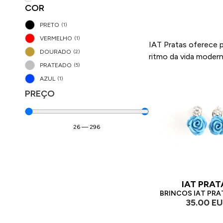
COR
PRETO
(
1
)
VERMELHO
(
1
)
IAT Pratas oferece p
DOURADO
(
2
)
ritmo da vida moderna
PRATEADO
(
5
)
AZUL
(
1
)
PREÇO
26
—
296
IAT PRAT
BRINCOS IAT PRA
35.00 E