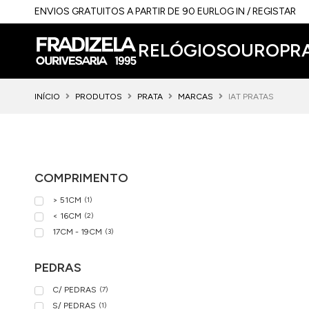
ENVIOS GRATUITOS A PARTIR DE 90 EUR
LOG IN / REGISTAR
RELÓGIOS
OURO
PR
INÍCIO
PRODUTOS
PRATA
MARCAS
IAT PRATAS
COMPRIMENTO
> 51CM
(
1
)
< 16CM
(
2
)
17CM - 19CM
(
3
)
PEDRAS
C/ PEDRAS
(
7
)
S/ PEDRAS
(
1
)