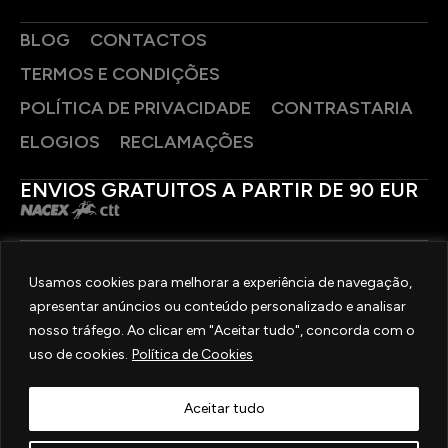
BLOG
CONTACTOS
TERMOS E CONDIÇÕES
POLÍTICA DE PRIVACIDADE
CONTRASTARIA
ELOGIOS
RECLAMAÇÕES
ENVIOS GRATUITOS A PARTIR DE 90 EUR
PAGAMENTOS SEGUROS
Usamos cookies para melhorar a experiência de navegação,
apresentar anúncios ou conteúdo personalizado e analisar
SIGA-NOS
nosso tráfego. Ao clicar em "Aceitar tudo", concorda com o
uso de cookies.
Política de Cookies
2025 © OURIVESARIA FRADIZELA
TODOS OS DIREITOS RESERVADOS. | REAL WEBSITE BY
MILIGRAM
Aceitar tudo