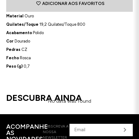
ADICIONAR AOS FAVORITOS
Material
Ouro
Quilates/Toque
19,2 Quilates/Toque 800
Acabamento
Polido
Cor
Dourado
Pedras
CZ
Fecho
Rosca
Peso (g)
0,7
DESCUBRA AINDA
No data was found
ACOMPANHE
SUBSCREVA A
AS
NOSSA
NOVIDADES
NEWSLETTER