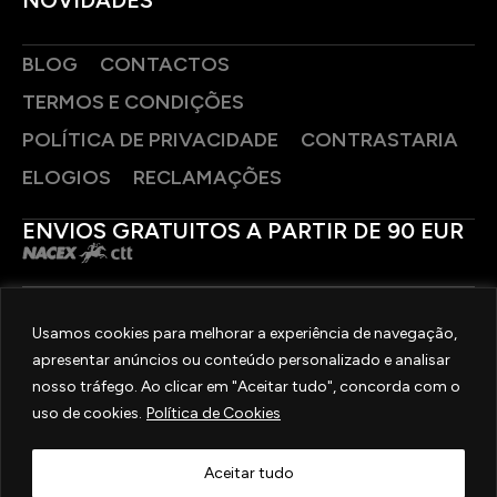
BLOG
CONTACTOS
TERMOS E CONDIÇÕES
POLÍTICA DE PRIVACIDADE
CONTRASTARIA
ELOGIOS
RECLAMAÇÕES
ENVIOS GRATUITOS A PARTIR DE 90 EUR
PAGAMENTOS SEGUROS
Usamos cookies para melhorar a experiência de navegação,
apresentar anúncios ou conteúdo personalizado e analisar
SIGA-NOS
nosso tráfego. Ao clicar em "Aceitar tudo", concorda com o
uso de cookies.
Política de Cookies
2025 © OURIVESARIA FRADIZELA
TODOS OS DIREITOS RESERVADOS. | REAL WEBSITE BY
MILIGRAM
Aceitar tudo