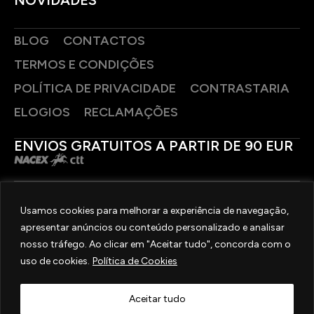
BLOG
CONTACTOS
TERMOS E CONDIÇÕES
POLÍTICA DE PRIVACIDADE
CONTRASTARIA
ELOGIOS
RECLAMAÇÕES
ENVIOS GRATUITOS A PARTIR DE 90 EUR
PAGAMENTOS SEGUROS
Usamos cookies para melhorar a experiência de navegação,
apresentar anúncios ou conteúdo personalizado e analisar
SIGA-NOS
nosso tráfego. Ao clicar em "Aceitar tudo", concorda com o
uso de cookies.
Política de Cookies
2025 © OURIVESARIA FRADIZELA
TODOS OS DIREITOS RESERVADOS. | REAL WEBSITE BY
MILIGRAM
Aceitar tudo