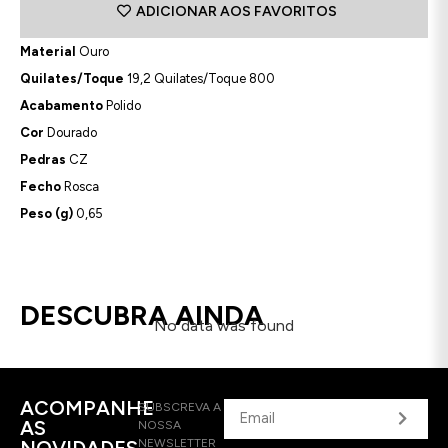
ADICIONAR AOS FAVORITOS
Material
Ouro
Quilates/Toque
19,2 Quilates/Toque 800
Acabamento
Polido
Cor
Dourado
Pedras
CZ
Fecho
Rosca
Peso (g)
0,65
DESCUBRA AINDA
No data was found
ACOMPANHE
SUBSCREVA A
AS
NOSSA
NOVIDADES
NEWSLETTER