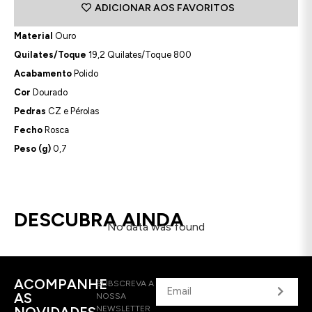
ADICIONAR AOS FAVORITOS
Material
Ouro
Quilates/Toque
19,2 Quilates/Toque 800
Acabamento
Polido
Cor
Dourado
Pedras
CZ e Pérolas
Fecho
Rosca
Peso (g)
0,7
DESCUBRA AINDA
No data was found
ACOMPANHE
SUBSCREVA A
AS
NOSSA
NOVIDADES
NEWSLETTER