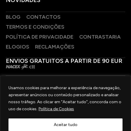
BLOG
CONTACTOS
TERMOS E CONDIÇÕES
POLÍTICA DE PRIVACIDADE
CONTRASTARIA
ELOGIOS
RECLAMAÇÕES
ENVIOS GRATUITOS A PARTIR DE 90 EUR
PAGAMENTOS SEGUROS
Usamos cookies para melhorar a experiência de navegação,
apresentar anúncios ou conteúdo personalizado e analisar
SIGA-NOS
nosso tráfego. Ao clicar em "Aceitar tudo", concorda com o
uso de cookies.
Política de Cookies
2025 © OURIVESARIA FRADIZELA
TODOS OS DIREITOS RESERVADOS. | REAL WEBSITE BY
MILIGRAM
Aceitar tudo