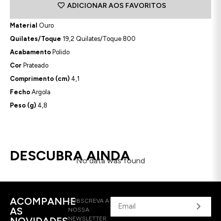
ADICIONAR AOS FAVORITOS
Material
Ouro
Quilates/Toque
19,2 Quilates/Toque 800
Acabamento
Polido
Cor
Prateado
Comprimento (cm)
4,1
Fecho
Argola
Peso (g)
4,8
DESCUBRA AINDA
No data was found
ACOMPANHE
SUBSCREVA A
AS
NOSSA
NOVIDADES
NEWSLETTER