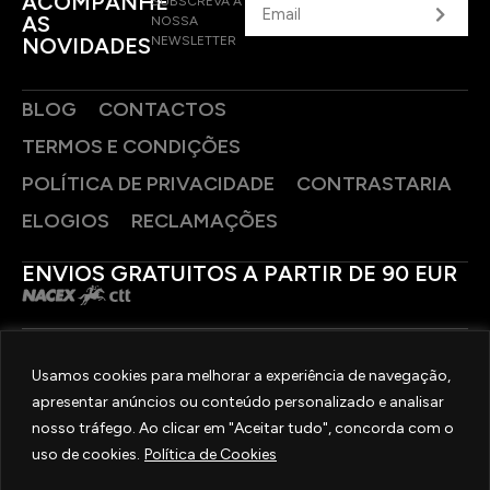
ACOMPANHE
SUBSCREVA A
AS
NOSSA
NOVIDADES
NEWSLETTER
BLOG
CONTACTOS
TERMOS E CONDIÇÕES
POLÍTICA DE PRIVACIDADE
CONTRASTARIA
ELOGIOS
RECLAMAÇÕES
ENVIOS GRATUITOS A PARTIR DE 90 EUR
PAGAMENTOS SEGUROS
Usamos cookies para melhorar a experiência de navegação,
apresentar anúncios ou conteúdo personalizado e analisar
SIGA-NOS
nosso tráfego. Ao clicar em "Aceitar tudo", concorda com o
uso de cookies.
Política de Cookies
2025 © OURIVESARIA FRADIZELA
TODOS OS DIREITOS RESERVADOS. | REAL WEBSITE BY
MILIGRAM