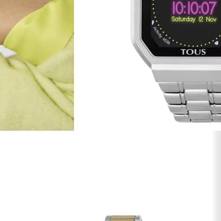
AR AOS FAVORITOS
desportivas (correr e caminhar), cronógrafo 1/10 segundos,
3 alarmes de vibração, notificações e 6 mostradores Tous.
Forma do mostrador
Quadrado
Vidro
Full Touch Screen
Material da bracelete
Aço Inoxidável
Acabamento da bracelete
Polido
Cor da bracelete
Prateado
Fecho
Báscula