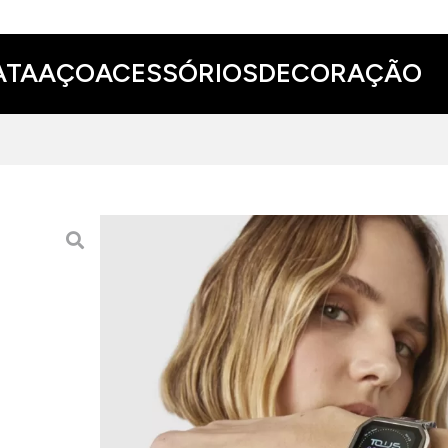
ATA
AÇO
ACESSÓRIOS
DECORAÇÃO
SMARTWATCH TOUS B-
119.00 EUR
200.00 EUR
ADICIONAR