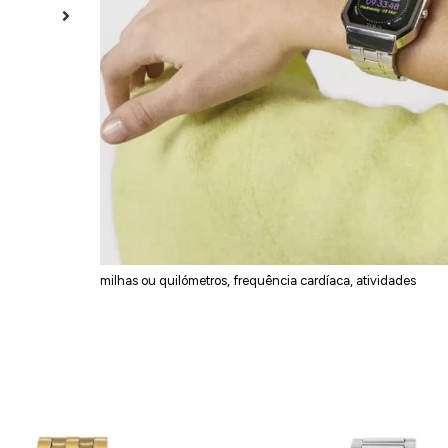
ADICION
Garantia
3 Anos
Material
Aço Inoxidável
Acabamento
Polido
Cor
Prateado
Diâmetro (mm)
38
Resistência à água
3 ATM/30m
Funções
Horas, minutos, mês, dia, dia da semana, contador
de passos, contador de calorias, distância percorrida em
milhas ou quilómetros, frequência cardíaca, atividades