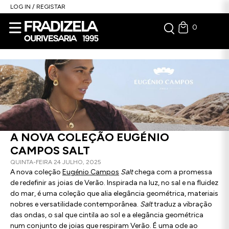
LOG IN / REGISTAR
0
A NOVA COLEÇÃO EUGÉNIO
CAMPOS SALT
QUINTA-FEIRA 24 JULHO, 2025
A nova coleção
Eugénio Campos
Salt
chega com a promessa
de redefinir as joias de Verão. Inspirada na luz, no sal e na fluidez
do mar, é uma coleção que alia elegância geométrica, materiais
nobres e versatilidade contemporânea.
Salt
traduz a vibração
das ondas, o sal que cintila ao sol e a elegância geométrica
num conjunto de joias que respiram Verão. É uma ode ao