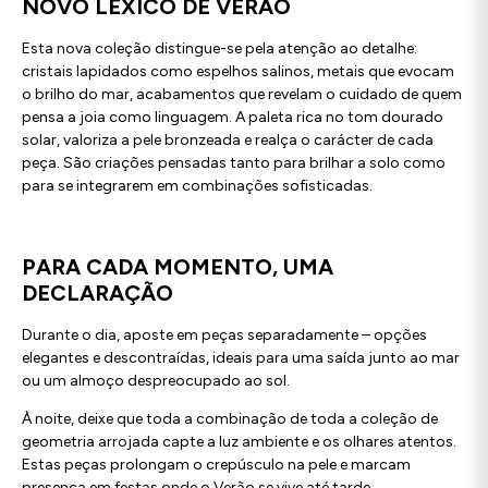
NOVO LÉXICO DE VERÃO
Esta nova coleção distingue-se pela atenção ao detalhe:
cristais lapidados como espelhos salinos, metais que evocam
o brilho do mar, acabamentos que revelam o cuidado de quem
pensa a joia como linguagem. A paleta rica no tom dourado
solar, valoriza a pele bronzeada e realça o carácter de cada
peça. São criações pensadas tanto para brilhar a solo como
para se integrarem em combinações sofisticadas.
PARA CADA MOMENTO, UMA
DECLARAÇÃO
Durante o dia, aposte em peças separadamente – opções
elegantes e descontraídas, ideais para uma saída junto ao mar
ou um almoço despreocupado ao sol.
À noite, deixe que toda a combinação de toda a coleção de
geometria arrojada capte a luz ambiente e os olhares atentos.
Estas peças prolongam o crepúsculo na pele e marcam
presença em festas onde o Verão se vive até tarde.