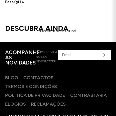
Peso (g)
1.4
DESCUBRA AINDA
No data was found
ACOMPANHE
SUBSCREVA A
AS
NOSSA
NOVIDADES
NEWSLETTER
BLOG
CONTACTOS
TERMOS E CONDIÇÕES
POLÍTICA DE PRIVACIDADE
CONTRASTARIA
ELOGIOS
RECLAMAÇÕES