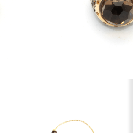
AR AOS FAVORITOS
Cor
Prateado
Pedras
Quartzo Fumado e Citrino
Medida
18