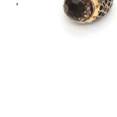
ADICION
Material
Prata e Ouro
Quilates/Toque
Toque 925 e Toque 375
Acabamento
Oxidado