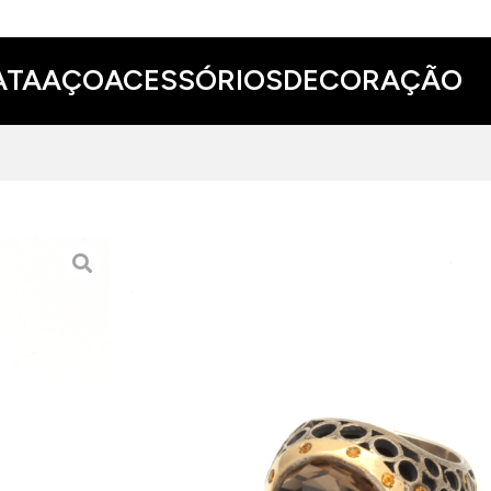
ATA
AÇO
ACESSÓRIOS
DECORAÇÃO
ANEL DE PRATA E OURO
430.00 EUR
ADICIONAR