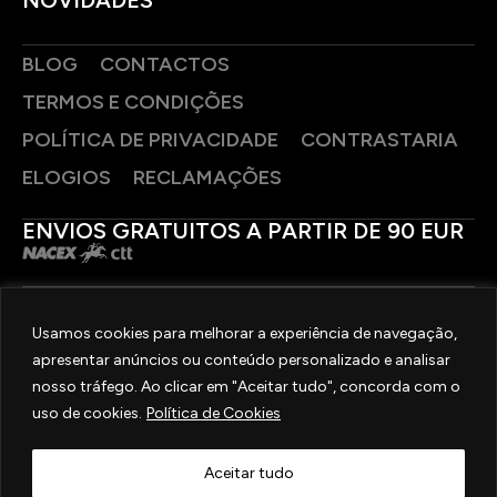
BLOG
CONTACTOS
TERMOS E CONDIÇÕES
POLÍTICA DE PRIVACIDADE
CONTRASTARIA
ELOGIOS
RECLAMAÇÕES
ENVIOS GRATUITOS A PARTIR DE 90 EUR
PAGAMENTOS SEGUROS
Usamos cookies para melhorar a experiência de navegação,
apresentar anúncios ou conteúdo personalizado e analisar
SIGA-NOS
nosso tráfego. Ao clicar em "Aceitar tudo", concorda com o
uso de cookies.
Política de Cookies
2025 © OURIVESARIA FRADIZELA
TODOS OS DIREITOS RESERVADOS. | REAL WEBSITE BY
MILIGRAM
Aceitar tudo