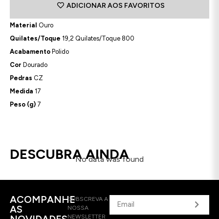
ADICIONAR AOS FAVORITOS
Material
Ouro
Quilates/Toque
19,2 Quilates/Toque 800
Acabamento
Polido
Cor
Dourado
Pedras
CZ
Medida
17
Peso (g)
7
DESCUBRA AINDA
No data was found
ACOMPANHE
SUBSCREVA A
AS
NOSSA
NOVIDADES
NEWSLETTER