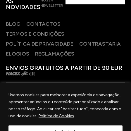
AS
NOSSA
NOVIDADES
NEWSLETTER
BLOG
CONTACTOS
TERMOS E CONDIÇÕES
POLÍTICA DE PRIVACIDADE
CONTRASTARIA
ELOGIOS
RECLAMAÇÕES
ENVIOS GRATUITOS A PARTIR DE 90 EUR
PAGAMENTOS SEGUROS
Usamos cookies para melhorar a experiência de navegação,
apresentar anúncios ou conteúdo personalizado e analisar
SIGA-NOS
nosso tráfego. Ao clicar em "Aceitar tudo", concorda com o
uso de cookies.
Política de Cookies
2025 © OURIVESARIA FRADIZELA
TODOS OS DIREITOS RESERVADOS. | REAL WEBSITE BY
MILIGRAM