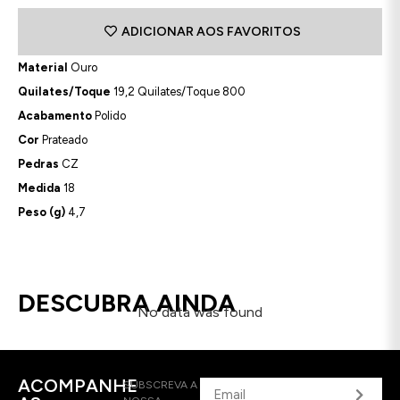
ADICIONAR AOS FAVORITOS
Material
Ouro
Quilates/Toque
19,2 Quilates/Toque 800
Acabamento
Polido
Cor
Prateado
Pedras
CZ
Medida
18
Peso (g)
4,7
DESCUBRA AINDA
No data was found
ACOMPANHE
SUBSCREVA A