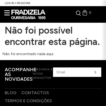
LOG IN / REGISTAR
0
Não foi possível
encontrar esta página.
Não foi encontrado nada aqui.
ACOMPANHE
SUBSCREVA A
AS
NOSSA
NOVIDADES
NEWSLETTER
BLOG
CONTACTOS
TERMOS E CONDIÇÕES