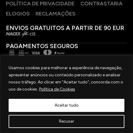
POLÍTICA DE PRIVACIDADE
CONTRASTARIA
ELOGIOS
RECLAMAÇÕES
ENVIOS GRATUITOS A PARTIR DE 90 EUR
PAGAMENTOS SEGUROS
SIGA-NOS
Usamos cookies para melhorar a experiência de navegação,
apresentar anúncios ou conteúdo personalizado e analisar
2025 © OURIVESARIA FRADIZELA
nosso tráfego. Ao clicar em "Aceitar tudo", concorda com o
TODOS OS DIREITOS RESERVADOS. | REAL WEBSITE BY
MILIGRAM
uso de cookies.
Política de Cookies
Aceitar tudo
Recusar