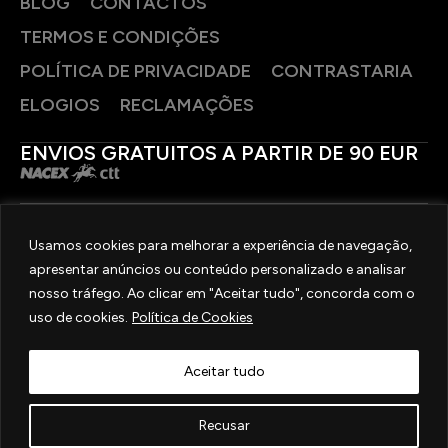
BLOG
CONTACTOS
TERMOS E CONDIÇÕES
POLÍTICA DE PRIVACIDADE
CONTRASTARIA
ELOGIOS
RECLAMAÇÕES
ENVIOS GRATUITOS A PARTIR DE 90 EUR
PAGAMENTOS SEGUROS
Usamos cookies para melhorar a experiência de navegação,
apresentar anúncios ou conteúdo personalizado e analisar
SIGA-NOS
nosso tráfego. Ao clicar em "Aceitar tudo", concorda com o
uso de cookies.
Política de Cookies
2025 © OURIVESARIA FRADIZELA
TODOS OS DIREITOS RESERVADOS. | REAL WEBSITE BY
MILIGRAM
Aceitar tudo
Recusar