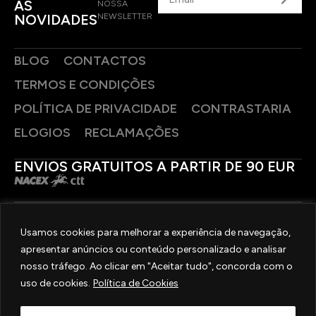
AS
NOSSA
NOVIDADES
NEWSLETTER
BLOG
CONTACTOS
TERMOS E CONDIÇÕES
POLÍTICA DE PRIVACIDADE
CONTRASTARIA
ELOGIOS
RECLAMAÇÕES
ENVIOS GRATUITOS A PARTIR DE 90 EUR
PAGAMENTOS SEGUROS
Usamos cookies para melhorar a experiência de navegação,
apresentar anúncios ou conteúdo personalizado e analisar
SIGA-NOS
nosso tráfego. Ao clicar em "Aceitar tudo", concorda com o
uso de cookies.
Política de Cookies
2025 © OURIVESARIA FRADIZELA
TODOS OS DIREITOS RESERVADOS. | REAL WEBSITE BY
MILIGRAM