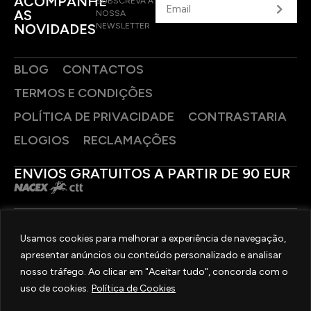
ACOMPANHE
SUBSCREVA A
AS
NOSSA
NOVIDADES
NEWSLETTER
BLOG
CONTACTOS
TERMOS E CONDIÇÕES
POLÍTICA DE PRIVACIDADE
CONTRASTARIA
ELOGIOS
RECLAMAÇÕES
ENVIOS GRATUITOS A PARTIR DE 90 EUR
PAGAMENTOS SEGUROS
Usamos cookies para melhorar a experiência de navegação,
apresentar anúncios ou conteúdo personalizado e analisar
SIGA-NOS
nosso tráfego. Ao clicar em "Aceitar tudo", concorda com o
uso de cookies.
Política de Cookies
2025 © OURIVESARIA FRADIZELA
TODOS OS DIREITOS RESERVADOS. | REAL WEBSITE BY
MILIGRAM