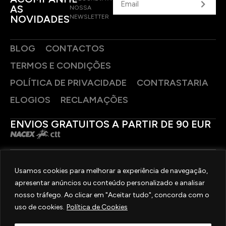
AS
NOSSA
NOVIDADES
NEWSLETTER
BLOG
CONTACTOS
TERMOS E CONDIÇÕES
POLÍTICA DE PRIVACIDADE
CONTRASTARIA
ELOGIOS
RECLAMAÇÕES
ENVIOS GRATUITOS A PARTIR DE 90 EUR
PAGAMENTOS SEGUROS
Usamos cookies para melhorar a experiência de navegação,
apresentar anúncios ou conteúdo personalizado e analisar
SIGA-NOS
nosso tráfego. Ao clicar em "Aceitar tudo", concorda com o
uso de cookies.
Política de Cookies
2025 © OURIVESARIA FRADIZELA
TODOS OS DIREITOS RESERVADOS. | REAL WEBSITE BY
MILIGRAM