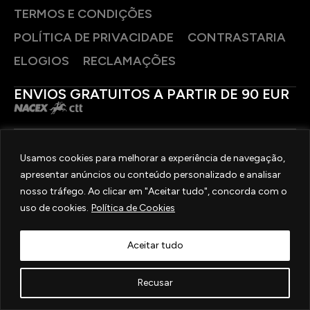
TERMOS E CONDIÇÕES
POLÍTICA DE PRIVACIDADE
CONTRASTARIA
ELOGIOS
RECLAMAÇÕES
ENVIOS GRATUITOS A PARTIR DE 90 EUR
PAGAMENTOS SEGUROS
Usamos cookies para melhorar a experiência de navegação,
apresentar anúncios ou conteúdo personalizado e analisar
SIGA-NOS
nosso tráfego. Ao clicar em "Aceitar tudo", concorda com o
uso de cookies.
Política de Cookies
2025 © OURIVESARIA FRADIZELA
TODOS OS DIREITOS RESERVADOS. | REAL WEBSITE BY
MILIGRAM
Aceitar tudo
Recusar