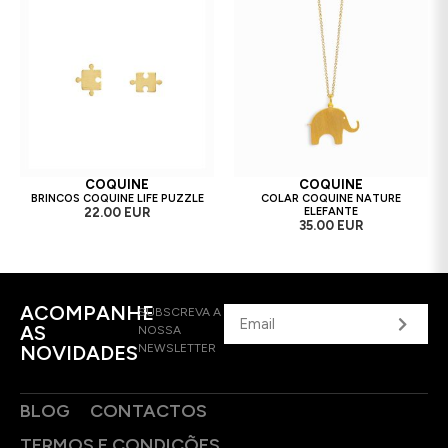
COQUINE
COQUINE
BRINCOS COQUINE LIFE PUZZLE
COLAR COQUINE NATURE
22.00 EUR
ELEFANTE
35.00 EUR
ACOMPANHE
SUBSCREVA A
AS
NOSSA
NOVIDADES
NEWSLETTER
BLOG
CONTACTOS
TERMOS E CONDIÇÕES