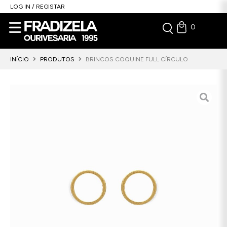
LOG IN / REGISTAR
0
INÍCIO
PRODUTOS
BRINCOS COQUINE FULL CÍRCULO