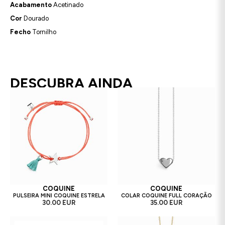
Acabamento
Acetinado
Cor
Dourado
Fecho
Tornilho
DESCUBRA AINDA
COQUINE
COQUINE
PULSEIRA MINI COQUINE ESTRELA
COLAR COQUINE FULL CORAÇÃO
30.00 EUR
35.00 EUR