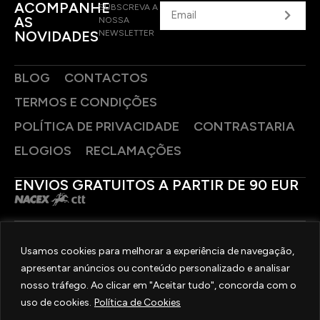
ACOMPANHE
SUBSCREVA A
AS
NOSSA
NOVIDADES
NEWSLETTER
BLOG
CONTACTOS
TERMOS E CONDIÇÕES
POLÍTICA DE PRIVACIDADE
CONTRASTARIA
ELOGIOS
RECLAMAÇÕES
ENVIOS GRATUITOS A PARTIR DE 90 EUR
PAGAMENTOS SEGUROS
Usamos cookies para melhorar a experiência de navegação,
apresentar anúncios ou conteúdo personalizado e analisar
SIGA-NOS
nosso tráfego. Ao clicar em "Aceitar tudo", concorda com o
uso de cookies.
Política de Cookies
2025 © OURIVESARIA FRADIZELA
TODOS OS DIREITOS RESERVADOS. | REAL WEBSITE BY
MILIGRAM