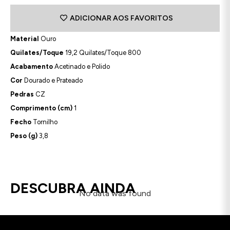
ADICIONAR AOS FAVORITOS
Material
Ouro
Quilates/Toque
19,2 Quilates/Toque 800
Acabamento
Acetinado e Polido
Cor
Dourado e Prateado
Pedras
CZ
Comprimento (cm)
1
Fecho
Tornilho
Peso (g)
3,8
DESCUBRA AINDA
No data was found