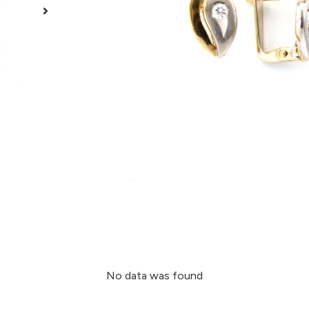
ADICION
Material
Ouro
Quilates/Toque
19,2 Quilates/Toque 800
Acabamento
Acetinado e Polido
Cor
Dourado e Prateado
No data was found