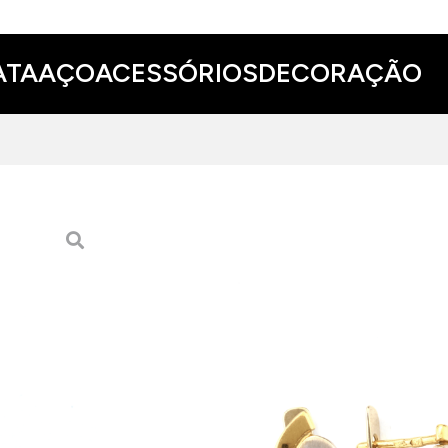
ATA
AÇO
ACESSÓRIOS
DECORAÇÃO
BRINCOS DE OURO
500.00 EUR
ADICIONAR