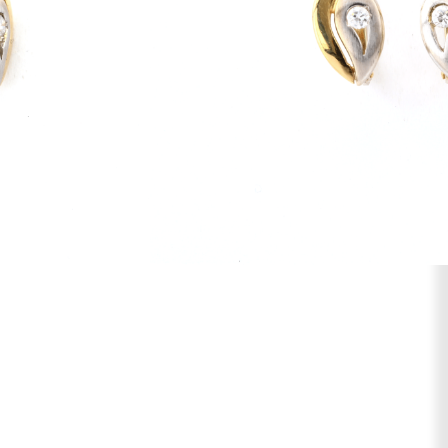
AR AOS FAVORITOS
Pedras
CZ
Comprimento (cm)
1,2
Fecho
Aro Escape
Peso (g)
2,6