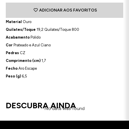
ADICIONAR AOS FAVORITOS
Material
Ouro
Quilates/Toque
19,2 Quilates/Toque 800
Acabamento
Polido
Cor
Prateado e Azul Ciano
Pedras
CZ
Comprimento (cm)
1,7
Fecho
Aro Escape
Peso (g)
6,5
DESCUBRA AINDA
No data was found