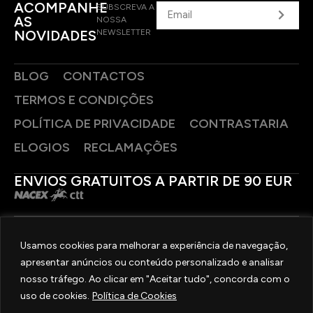
ACOMPANHE
SUBSCREVA A
AS
NOSSA
NOVIDADES
NEWSLETTER
BLOG
CONTACTOS
TERMOS E CONDIÇÕES
POLÍTICA DE PRIVACIDADE
CONTRASTARIA
ELOGIOS
RECLAMAÇÕES
ENVIOS GRATUITOS A PARTIR DE 90 EUR
PAGAMENTOS SEGUROS
Usamos cookies para melhorar a experiência de navegação,
apresentar anúncios ou conteúdo personalizado e analisar
SIGA-NOS
nosso tráfego. Ao clicar em "Aceitar tudo", concorda com o
uso de cookies.
Política de Cookies
2025 © OURIVESARIA FRADIZELA
TODOS OS DIREITOS RESERVADOS. | REAL WEBSITE BY
MILIGRAM