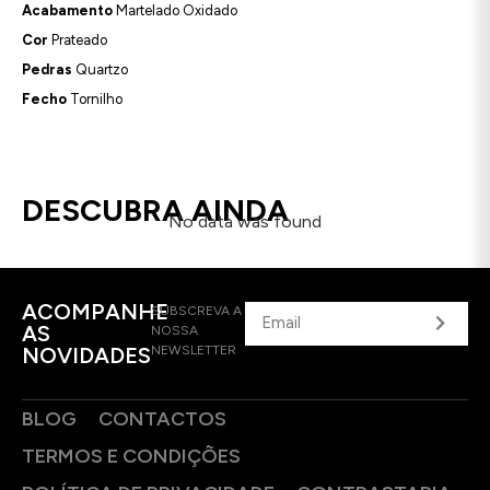
Acabamento
Martelado Oxidado
Cor
Prateado
Pedras
Quartzo
Fecho
Tornilho
DESCUBRA AINDA
No data was found
ACOMPANHE
SUBSCREVA A
AS
NOSSA
NOVIDADES
NEWSLETTER
BLOG
CONTACTOS
TERMOS E CONDIÇÕES