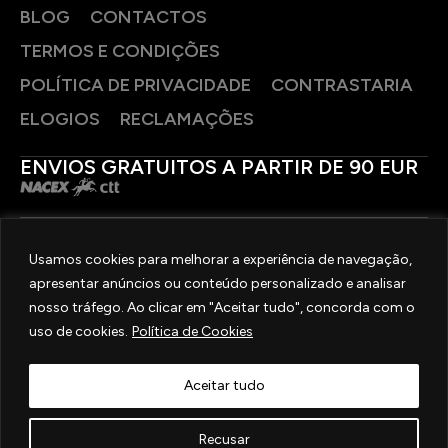
BLOG
CONTACTOS
TERMOS E CONDIÇÕES
POLÍTICA DE PRIVACIDADE
CONTRASTARIA
ELOGIOS
RECLAMAÇÕES
ENVIOS GRATUITOS A PARTIR DE 90 EUR
PAGAMENTOS SEGUROS
Usamos cookies para melhorar a experiência de navegação,
apresentar anúncios ou conteúdo personalizado e analisar
SIGA-NOS
nosso tráfego. Ao clicar em "Aceitar tudo", concorda com o
uso de cookies.
Política de Cookies
2025 © OURIVESARIA FRADIZELA
TODOS OS DIREITOS RESERVADOS. | REAL WEBSITE BY
MILIGRAM
Aceitar tudo
Recusar