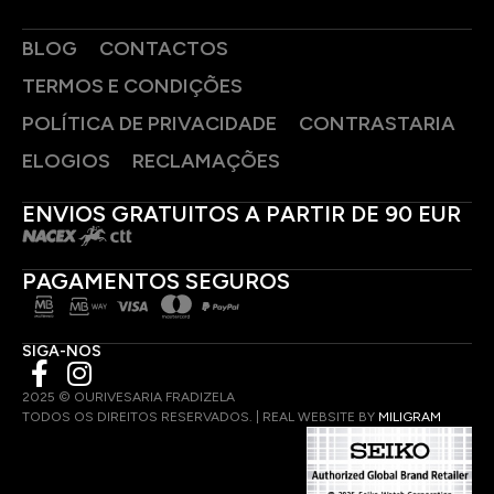
BLOG
CONTACTOS
TERMOS E CONDIÇÕES
POLÍTICA DE PRIVACIDADE
CONTRASTARIA
ELOGIOS
RECLAMAÇÕES
ENVIOS GRATUITOS A PARTIR DE 90 EUR
PAGAMENTOS SEGUROS
Usamos cookies para melhorar a experiência de navegação,
apresentar anúncios ou conteúdo personalizado e analisar
SIGA-NOS
nosso tráfego. Ao clicar em "Aceitar tudo", concorda com o
uso de cookies.
Política de Cookies
2025 © OURIVESARIA FRADIZELA
TODOS OS DIREITOS RESERVADOS. | REAL WEBSITE BY
MILIGRAM
Aceitar tudo