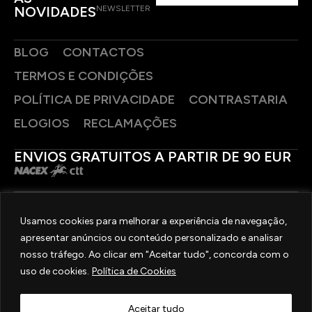
NOVIDADES
NEWSLETTER
BLOG
CONTACTOS
TERMOS E CONDIÇÕES
POLÍTICA DE PRIVACIDADE
CONTRASTARIA
ELOGIOS
RECLAMAÇÕES
ENVIOS GRATUITOS A PARTIR DE 90 EUR
PAGAMENTOS SEGUROS
Usamos cookies para melhorar a experiência de navegação,
apresentar anúncios ou conteúdo personalizado e analisar
SIGA-NOS
nosso tráfego. Ao clicar em "Aceitar tudo", concorda com o
uso de cookies.
Política de Cookies
2025 © OURIVESARIA FRADIZELA
TODOS OS DIREITOS RESERVADOS. | REAL WEBSITE BY
MILIGRAM
Aceitar tudo