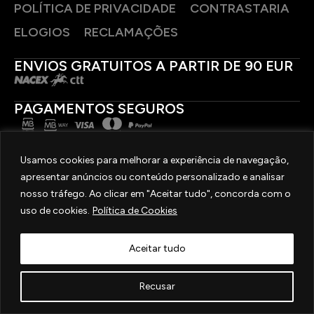
POLÍTICA DE PRIVACIDADE
CONTRASTARIA
ELOGIOS
RECLAMAÇÕES
ENVIOS GRATUITOS A PARTIR DE 90 EUR
PAGAMENTOS SEGUROS
SIGA-NOS
Usamos cookies para melhorar a experiência de navegação,
apresentar anúncios ou conteúdo personalizado e analisar
2025 © OURIVESARIA FRADIZELA
nosso tráfego. Ao clicar em "Aceitar tudo", concorda com o
TODOS OS DIREITOS RESERVADOS. | REAL WEBSITE BY
MILIGRAM
uso de cookies.
Política de Cookies
Aceitar tudo
Recusar