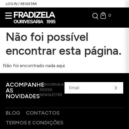
LOG IN / REGISTAR
0
Não foi possível
encontrar esta página.
Não foi encontrado nada aqui.
ACOMPANHE
SUBSCREVA A
AS
NOSSA
NOVIDADES
NEWSLETTER
BLOG
CONTACTOS
TERMOS E CONDIÇÕES