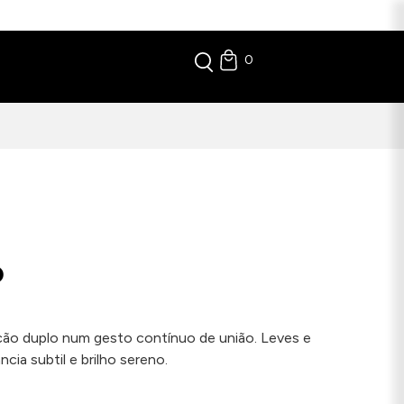
0
D
ão duplo num gesto contínuo de união. Leves e
ia subtil e brilho sereno.