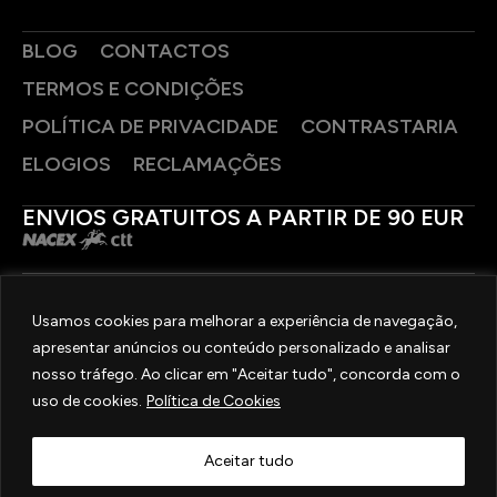
BLOG
CONTACTOS
TERMOS E CONDIÇÕES
POLÍTICA DE PRIVACIDADE
CONTRASTARIA
ELOGIOS
RECLAMAÇÕES
ENVIOS GRATUITOS A PARTIR DE 90 EUR
PAGAMENTOS SEGUROS
Usamos cookies para melhorar a experiência de navegação,
apresentar anúncios ou conteúdo personalizado e analisar
SIGA-NOS
nosso tráfego. Ao clicar em "Aceitar tudo", concorda com o
uso de cookies.
Política de Cookies
2025 © OURIVESARIA FRADIZELA
TODOS OS DIREITOS RESERVADOS. | REAL WEBSITE BY
MILIGRAM
Aceitar tudo