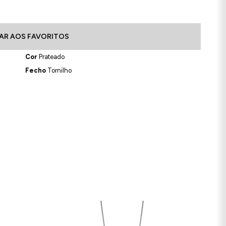
AR AOS FAVORITOS
Cor
Prateado
Fecho
Tornilho