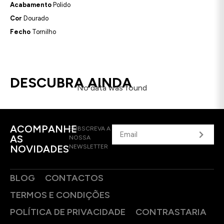
Acabamento
Polido
Cor
Dourado
Fecho
Tornilho
DESCUBRA AINDA
No data was found
ACOMPANHE
SUBSCREVA A
AS
NOSSA
NOVIDADES
NEWSLETTER
BLOG
CONTACTOS
TERMOS E CONDIÇÕES
POLÍTICA DE PRIVACIDADE
CONTRASTARIA