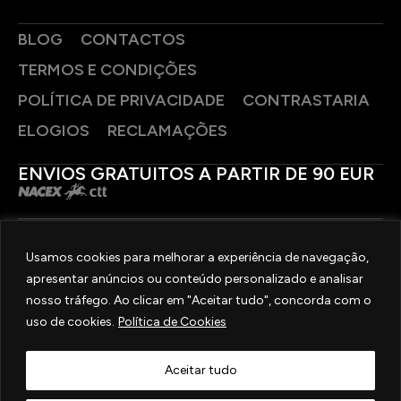
BLOG
CONTACTOS
TERMOS E CONDIÇÕES
POLÍTICA DE PRIVACIDADE
CONTRASTARIA
ELOGIOS
RECLAMAÇÕES
ENVIOS GRATUITOS A PARTIR DE 90 EUR
PAGAMENTOS SEGUROS
Usamos cookies para melhorar a experiência de navegação,
apresentar anúncios ou conteúdo personalizado e analisar
SIGA-NOS
nosso tráfego. Ao clicar em "Aceitar tudo", concorda com o
uso de cookies.
Política de Cookies
2025 © OURIVESARIA FRADIZELA
TODOS OS DIREITOS RESERVADOS. | REAL WEBSITE BY
MILIGRAM
Aceitar tudo