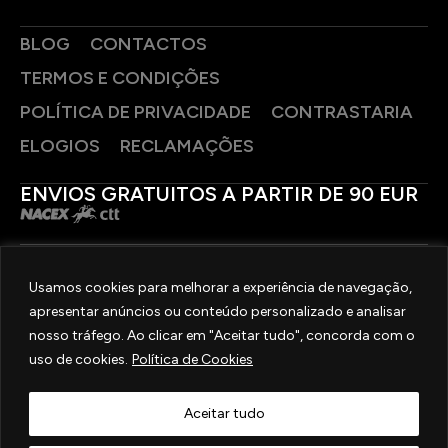
BLOG
CONTACTOS
TERMOS E CONDIÇÕES
POLÍTICA DE PRIVACIDADE
CONTRASTARIA
ELOGIOS
RECLAMAÇÕES
ENVIOS GRATUITOS A PARTIR DE 90 EUR
PAGAMENTOS SEGUROS
Usamos cookies para melhorar a experiência de navegação,
apresentar anúncios ou conteúdo personalizado e analisar
SIGA-NOS
nosso tráfego. Ao clicar em "Aceitar tudo", concorda com o
uso de cookies.
Política de Cookies
2025 © OURIVESARIA FRADIZELA
TODOS OS DIREITOS RESERVADOS. | REAL WEBSITE BY
MILIGRAM
Aceitar tudo