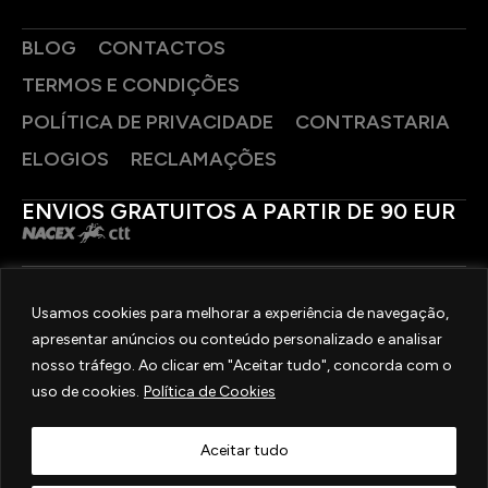
BLOG
CONTACTOS
TERMOS E CONDIÇÕES
POLÍTICA DE PRIVACIDADE
CONTRASTARIA
ELOGIOS
RECLAMAÇÕES
ENVIOS GRATUITOS A PARTIR DE 90 EUR
PAGAMENTOS SEGUROS
Usamos cookies para melhorar a experiência de navegação,
apresentar anúncios ou conteúdo personalizado e analisar
SIGA-NOS
nosso tráfego. Ao clicar em "Aceitar tudo", concorda com o
uso de cookies.
Política de Cookies
2025 © OURIVESARIA FRADIZELA
TODOS OS DIREITOS RESERVADOS. | REAL WEBSITE BY
MILIGRAM
Aceitar tudo