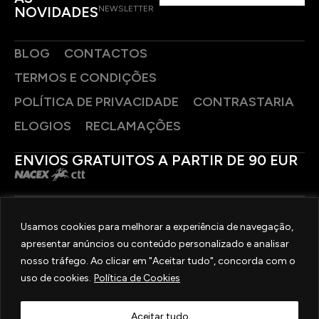
NOVIDADES
NEWSLETTER
BLOG
CONTACTOS
TERMOS E CONDIÇÕES
POLÍTICA DE PRIVACIDADE
CONTRASTARIA
ELOGIOS
RECLAMAÇÕES
ENVIOS GRATUITOS A PARTIR DE 90 EUR
PAGAMENTOS SEGUROS
Usamos cookies para melhorar a experiência de navegação,
apresentar anúncios ou conteúdo personalizado e analisar
SIGA-NOS
nosso tráfego. Ao clicar em "Aceitar tudo", concorda com o
uso de cookies.
Política de Cookies
2025 © OURIVESARIA FRADIZELA
TODOS OS DIREITOS RESERVADOS. | REAL WEBSITE BY
MILIGRAM
Aceitar tudo