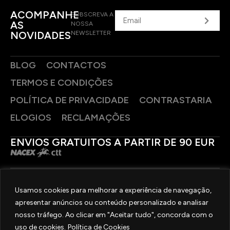
ACOMPANHE
SUBSCREVA A
AS
NOSSA
NOVIDADES
NEWSLETTER
BLOG
CONTACTOS
TERMOS E CONDIÇÕES
POLÍTICA DE PRIVACIDADE
CONTRASTARIA
ELOGIOS
RECLAMAÇÕES
ENVIOS GRATUITOS A PARTIR DE 90 EUR
PAGAMENTOS SEGUROS
Usamos cookies para melhorar a experiência de navegação,
apresentar anúncios ou conteúdo personalizado e analisar
SIGA-NOS
nosso tráfego. Ao clicar em "Aceitar tudo", concorda com o
uso de cookies.
Política de Cookies
2025 © OURIVESARIA FRADIZELA