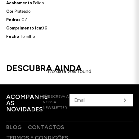
Acabamento
Polido
Cor
Prateado
Pedras
CZ
Comprimento (cm)
6
Fecho
Tornilho
DESCUBRA AINDA
No data was found
ACOMPANHE
SUBSCREVA A
AS
NOSSA
NOVIDADES
NEWSLETTER
BLOG
CONTACTOS
TERMOS E CONDIÇÕES