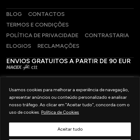
BLOG
CONTACTOS
TERMOS E CONDIÇÕES
POLÍTICA DE PRIVACIDADE
CONTRASTARIA
ELOGIOS
RECLAMAÇÕES
ENVIOS GRATUITOS A PARTIR DE 90 EUR
PAGAMENTOS SEGUROS
Usamos cookies para melhorar a experiência de navegação,
apresentar anúncios ou conteúdo personalizado e analisar
SIGA-NOS
nosso tráfego. Ao clicar em "Aceitar tudo", concorda com o
uso de cookies.
Política de Cookies
2025 © OURIVESARIA FRADIZELA
TODOS OS DIREITOS RESERVADOS. | REAL WEBSITE BY
MILIGRAM
Aceitar tudo