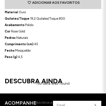
ADICIONAR AOS FAVORITOS
Material
Ouro
Quilates/Toque
19,2 Quilates/Toque 800
Acabamento
Polido
Cor
Rose Gold
Pedras
Naturais
Comprimento (cm)
45
Fecho
Mosquetão
Peso (g)
4,5
DESCUBRA AINDA
No data was found
ACOMPANHE
SUBSCREVA A