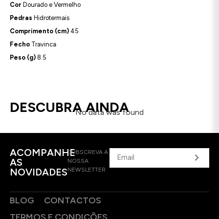
Cor
Dourado e Vermelho
Pedras
Hidrotermais
Comprimento (cm)
45
Fecho
Travinca
Peso (g)
8.5
DESCUBRA AINDA
No data was found
ACOMPANHE
SUBSCREVA A
AS
NOSSA
NOVIDADES
NEWSLETTER
BLOG
CONTACTOS
TERMOS E CONDIÇÕES