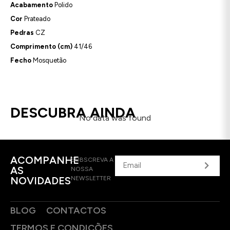
Acabamento
Polido
Cor
Prateado
Pedras
CZ
Comprimento (cm)
41/46
Fecho
Mosquetão
DESCUBRA AINDA
No data was found
ACOMPANHE
SUBSCREVA A
AS
NOSSA
NOVIDADES
NEWSLETTER
BLOG
CONTACTOS
TERMOS E CONDIÇÕES