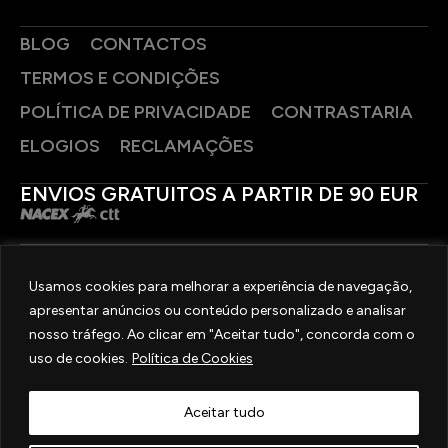
BLOG
CONTACTOS
TERMOS E CONDIÇÕES
POLÍTICA DE PRIVACIDADE
CONTRASTARIA
ELOGIOS
RECLAMAÇÕES
ENVIOS GRATUITOS A PARTIR DE 90 EUR
PAGAMENTOS SEGUROS
Usamos cookies para melhorar a experiência de navegação,
apresentar anúncios ou conteúdo personalizado e analisar
SIGA-NOS
nosso tráfego. Ao clicar em "Aceitar tudo", concorda com o
uso de cookies.
Política de Cookies
2025 © OURIVESARIA FRADIZELA
TODOS OS DIREITOS RESERVADOS. | REAL WEBSITE BY
MILIGRAM
Aceitar tudo