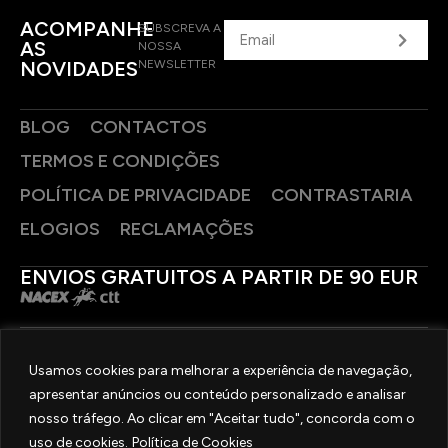
ACOMPANHE
SUBSCREVA A
AS
NOSSA
NOVIDADES
NEWSLETTER
BLOG
CONTACTOS
TERMOS E CONDIÇÕES
POLÍTICA DE PRIVACIDADE
CONTRASTARIA
ELOGIOS
RECLAMAÇÕES
ENVIOS GRATUITOS A PARTIR DE 90 EUR
PAGAMENTOS SEGUROS
Usamos cookies para melhorar a experiência de navegação,
apresentar anúncios ou conteúdo personalizado e analisar
SIGA-NOS
nosso tráfego. Ao clicar em "Aceitar tudo", concorda com o
uso de cookies.
Política de Cookies
2025 © OURIVESARIA FRADIZELA