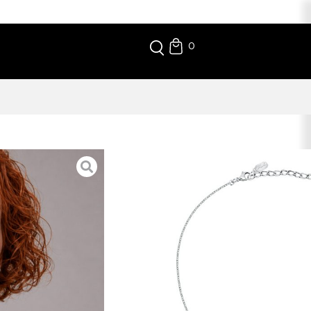
0
ILLUME
cidade nunca passa despercebida. Um cristal delicado
 casual com elegância.