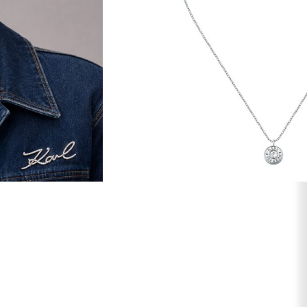
AR AOS FAVORITOS
Pedras
CZ
Comprimento (cm)
40+5
Fecho
Camarão