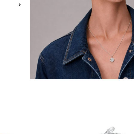
ADICION
Garantia
3 Anos
Material
Aço Inoxidável
Acabamento
Polido
Cor
Prateado