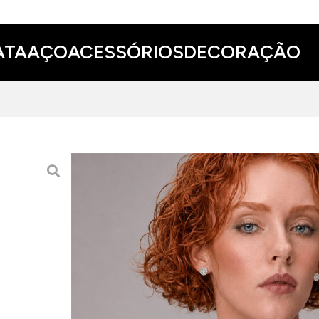
ATA
AÇO
ACESSÓRIOS
DECORAÇÃO
COLAR KARL LAGERFELD 
49.00 EUR
O colar Karl Lagerfeld Illume prova que a simpli
basta para iluminar o quotidiano e elevar um look
ADICIONAR