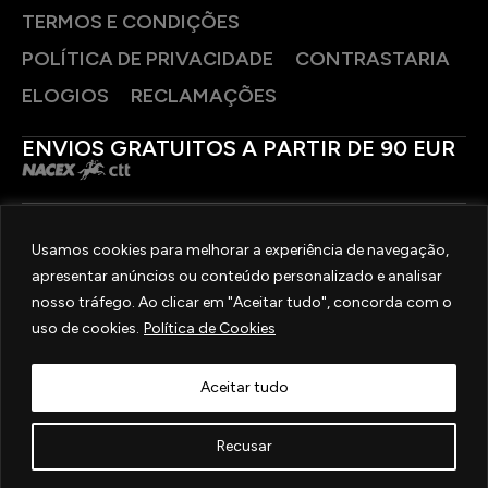
TERMOS E CONDIÇÕES
POLÍTICA DE PRIVACIDADE
CONTRASTARIA
ELOGIOS
RECLAMAÇÕES
ENVIOS GRATUITOS A PARTIR DE 90 EUR
PAGAMENTOS SEGUROS
Usamos cookies para melhorar a experiência de navegação,
apresentar anúncios ou conteúdo personalizado e analisar
SIGA-NOS
nosso tráfego. Ao clicar em "Aceitar tudo", concorda com o
uso de cookies.
Política de Cookies
2025 © OURIVESARIA FRADIZELA
TODOS OS DIREITOS RESERVADOS. | REAL WEBSITE BY
MILIGRAM
Aceitar tudo
Recusar