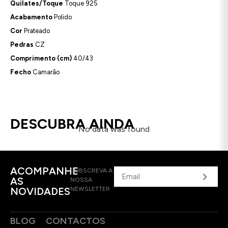
Quilates/Toque
Toque 925
Acabamento
Polido
Cor
Prateado
Pedras
CZ
Comprimento (cm)
40/43
Fecho
Camarão
DESCUBRA AINDA
No data was found
ACOMPANHE
SUBSCREVA A
AS
NOSSA
NOVIDADES
NEWSLETTER
BLOG
CONTACTOS