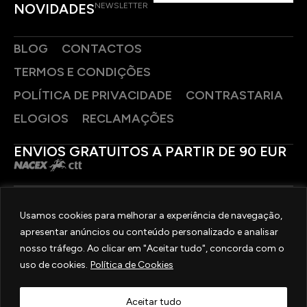
NOVIDADES
NEWSLETTER
BLOG
CONTACTOS
TERMOS E CONDIÇÕES
POLÍTICA DE PRIVACIDADE
CONTRASTARIA
ELOGIOS
RECLAMAÇÕES
ENVIOS GRATUITOS A PARTIR DE 90 EUR
PAGAMENTOS SEGUROS
Usamos cookies para melhorar a experiência de navegação,
apresentar anúncios ou conteúdo personalizado e analisar
SIGA-NOS
nosso tráfego. Ao clicar em "Aceitar tudo", concorda com o
uso de cookies.
Política de Cookies
2025 © OURIVESARIA FRADIZELA
TODOS OS DIREITOS RESERVADOS. | REAL WEBSITE BY
MILIGRAM
Aceitar tudo