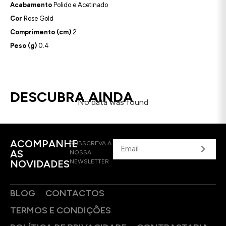
Acabamento
Polido e Acetinado
Cor
Rose Gold
Comprimento (cm)
2
Peso (g)
0.4
DESCUBRA AINDA
No data was found
ACOMPANHE
SUBSCREVA A
AS
NOSSA
NOVIDADES
NEWSLETTER
BLOG
CONTACTOS
TERMOS E CONDIÇÕES